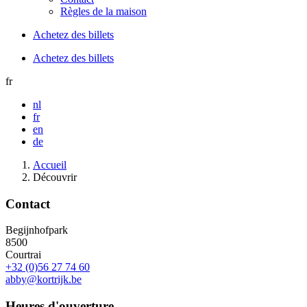
Règles de la maison
Achetez des billets
Achetez des billets
fr
nl
fr
en
de
Accueil
Découvrir
Contact
Begijnhofpark
8500
Courtrai
+32 (0)56 27 74 60
abby@kortrijk.be
Heures d'ouverture