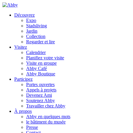
Découvrez
Expo
Stadsliving
Jardin
Collection
Regarder et lire
Visitez
Calendrier
Planifiez votre visite
Visite en groupe
Abby Café
Abby Boutique
Participez
Portes ouvertes
Appels à projets
Devenez Ami
Soutenez Abby
Travailler chez Abby
À propos
Abby en quelques mots
le bâtiment du musée
Presse
Contact