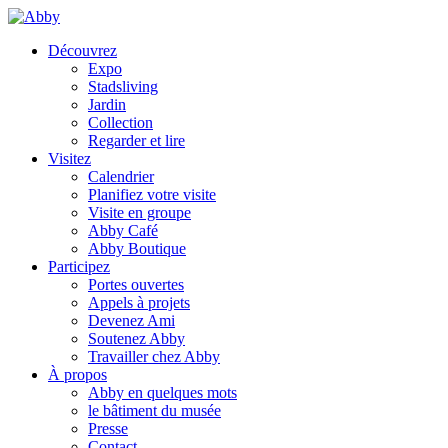
Découvrez
Expo
Stadsliving
Jardin
Collection
Regarder et lire
Visitez
Calendrier
Planifiez votre visite
Visite en groupe
Abby Café
Abby Boutique
Participez
Portes ouvertes
Appels à projets
Devenez Ami
Soutenez Abby
Travailler chez Abby
À propos
Abby en quelques mots
le bâtiment du musée
Presse
Contact