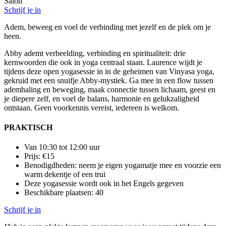
Salon
Schrijf je in
Adem, beweeg en voel de verbinding met jezelf en de plek om je
heen.
Abby ademt verbeelding, verbinding en spiritualiteit: drie
kernwoorden die ook in yoga centraal staan. Laurence wijdt je
tijdens deze open yogasessie in in de geheimen van Vinyasa yoga,
gekruid met een snuifje Abby-mystiek. Ga mee in een flow tussen
ademhaling en beweging, maak connectie tussen lichaam, geest en
je diepere zelf, en voel de balans, harmonie en gelukzaligheid
ontstaan. Geen voorkennis vereist, iedereen is welkom.
PRAKTISCH
Van 10:30 tot 12:00 uur
Prijs: €15
Benodigdheden: neem je eigen yogamatje mee en voorzie een
warm dekentje of een trui
Deze yogasessie wordt ook in het Engels gegeven
Beschikbare plaatsen: 40
Schrijf je in