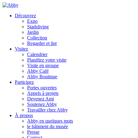
Découvrez
Expo
Stadsliving
Jardin
Collection
Regarder et lire
Visitez
Calendrier
Planifiez votre visite
Visite en groupe
Abby Café
Abby Boutique
Participez
Portes ouvertes
Appels à projets
Devenez Ami
Soutenez Abby
Travailler chez Abby
À propos
Abby en quelques mots
le bâtiment du musée
Presse
Contact