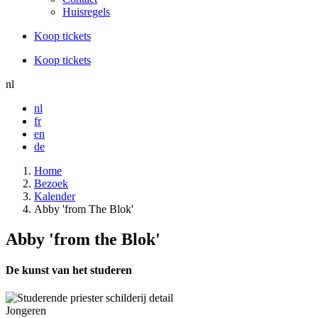
Huisregels
Koop tickets
Koop tickets
nl
nl
fr
en
de
Home
Bezoek
Kalender
Abby 'from The Blok'
Abby 'from the Blok'
De kunst van het studeren
Jongeren