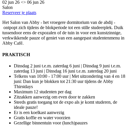
02 jun 26 <> 06 jun 26
Salon
Reserveer je plaats
Het Salon van Abby - het vroegere dormitorium van de abdij -
ontpopt zich tijdens de blokperiode tot een stille studeerplek. Duik
tussendoor eens de expozalen of de tuin in voor een kunstzinnige,
verkwikkende pauze of geniet van een aangepast studentenmenu in
Abby Café.
PRAKTISCH
Dinsdag 2 juni t.e.m. zaterdag 6 juni | Dinsdag 9 juni t.e.m.
zaterdag 13 juni | Dinsdag 16 juni t.e.m. zaterdag 20 juni
Telkens van 10:00 - 17:00 uur
|
Met uitzondering van 4 en 18
juni: Dan kun je blokken tot 21:30 uur tijdens de Abby
Thirstdays
Maximum 12 studenten per dag
Zitzakken aanwezig om even door te zakken
Steeds gratis toegang tot de expo als je komt studeren, de
ideale pauze!
Er is een koelkast aanwezig
Gratis koffie en water voorzien
Gezellige binnentuin voor (lunch)pauzes