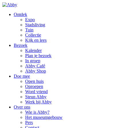
Ontdek
Expo
Stadsliving
Tuin
Collectie
Kijk en lees
Bezoek
Kalender
Plan je bezoek
In groep
Abby Café
Abby Shop
Doe mee
Open huis
Oproepen
Word vriend
Steun Abby
Werk bij Abby
Over ons
Wie is Abby?
Het museumgebouw
Pers
Contact