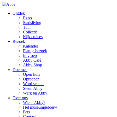
Ontdek
Expo
Stadsliving
Tuin
Collectie
Kijk en lees
Bezoek
Kalender
Plan je bezoek
In groep
Abby Café
Abby Shop
Doe mee
Open huis
Oproepen
Word vriend
Steun Abby
Werk bij Abby
Over ons
Wie is Abby?
Het museumgebouw
Pers
Contact