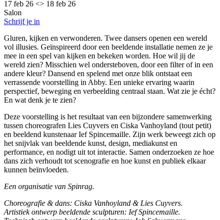
17 feb 26 <> 18 feb 26
Salon
Schrijf je in
Gluren, kijken en verwonderen. Twee dansers openen een wereld
vol illusies. Geïnspireerd door een beeldende installatie nemen ze je
mee in een spel van kijken en bekeken worden. Hoe wil jij de
wereld zien? Misschien wel ondersteboven, door een filter of in een
andere kleur? Dansend en spelend met onze blik ontstaat een
verrassende voorstelling in Abby. Een unieke ervaring waarin
perspectief, beweging en verbeelding centraal staan. Wat zie je écht?
En wat denk je te zien?
Deze voorstelling is het resultaat van een bijzondere samenwerking
tussen choreografen Lies Cuyvers en Ciska Vanhoyland (tout petit)
en beeldend kunstenaar Ief Spincemaille. Zijn werk beweegt zich op
het snijvlak van beeldende kunst, design, mediakunst en
performance, en nodigt uit tot interactie. Samen onderzoeken ze hoe
dans zich verhoudt tot scenografie en hoe kunst en publiek elkaar
kunnen beïnvloeden.
Een organisatie van Spinrag.
Choreografie & dans: Ciska Vanhoyland & Lies Cuyvers.
Artistiek ontwerp beeldende sculpturen: Ief Spincemaille.