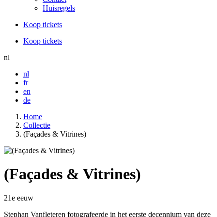
Huisregels
Koop tickets
Koop tickets
nl
nl
fr
en
de
Home
Collectie
(Façades & Vitrines)
(Façades & Vitrines)
21e eeuw
Stephan Vanfleteren fotografeerde in het eerste decennium van deze