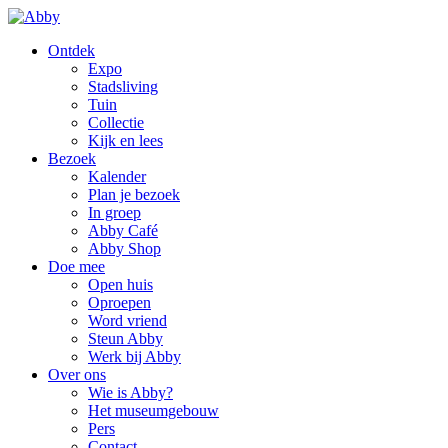
Ontdek
Expo
Stadsliving
Tuin
Collectie
Kijk en lees
Bezoek
Kalender
Plan je bezoek
In groep
Abby Café
Abby Shop
Doe mee
Open huis
Oproepen
Word vriend
Steun Abby
Werk bij Abby
Over ons
Wie is Abby?
Het museumgebouw
Pers
Contact