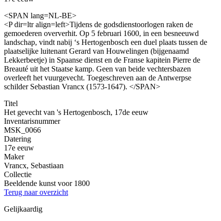
<SPAN lang=NL-BE>
<P dir=ltr align=left>Tijdens de godsdienstoorlogen raken de
gemoederen oververhit. Op 5 februari 1600, in een besneeuwd
landschap, vindt nabij ‘s Hertogenbosch een duel plaats tussen de
plaatselijke luitenant Gerard van Houwelingen (bijgenaamd
Lekkerbeetje) in Spaanse dienst en de Franse kapitein Pierre de
Breauté uit het Staatse kamp. Geen van beide vechtersbazen
overleeft het vuurgevecht. Toegeschreven aan de Antwerpse
schilder Sebastian Vrancx (1573-1647). </SPAN>
Titel
Het gevecht van 's Hertogenbosch, 17de eeuw
Inventarisnummer
MSK_0066
Datering
17e eeuw
Maker
Vrancx, Sebastiaan
Collectie
Beeldende kunst voor 1800
Terug naar overzicht
Gelijkaardig