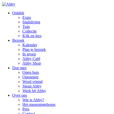
Ontdek
Expo
Stadsliving
Tuin
Collectie
Kijk en lees
Bezoek
Kalender
Plan je bezoek
In groep
Abby Café
Abby Shop
Doe mee
Open huis
Oproepen
Word vriend
Steun Abby
Werk bij Abby
Over ons
Wie is Abby?
Het museumgebouw
Pers
Contact