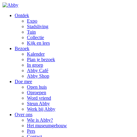
Ontdek
Expo
Stadsliving
Tuin
Collectie
Kijk en lees
Bezoek
Kalender
Plan je bezoek
In groep
Abby Café
Abby Shop
Doe mee
Open huis
Oproepen
Word vriend
Steun Abby
Werk bij Abby
Over ons
Wie is Abby?
Het museumgebouw
Pers
Contact