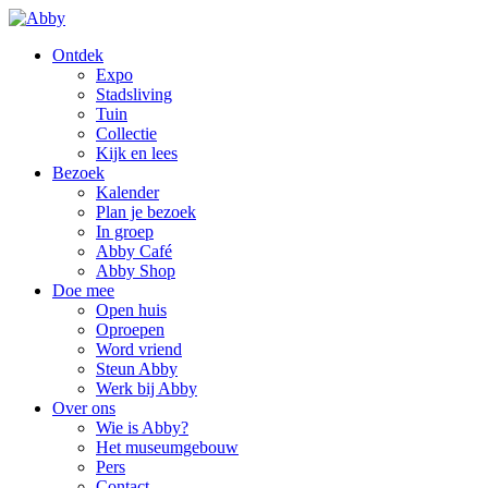
Ontdek
Expo
Stadsliving
Tuin
Collectie
Kijk en lees
Bezoek
Kalender
Plan je bezoek
In groep
Abby Café
Abby Shop
Doe mee
Open huis
Oproepen
Word vriend
Steun Abby
Werk bij Abby
Over ons
Wie is Abby?
Het museumgebouw
Pers
Contact