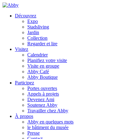
Découvrez
Expo
Stadsliving
Jardin
Collection
Regarder et lire
Visitez
Calendrier
Planifiez votre visite
Visite en groupe
Abby Café
Abby Boutique
Participez
Portes ouvertes
Appels à projets
Devenez Ami
Soutenez Abby
Travailler chez Abby
À propos
Abby en quelques mots
le bâtiment du musée
Presse
Contact