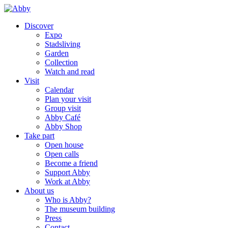
Discover
Expo
Stadsliving
Garden
Collection
Watch and read
Visit
Calendar
Plan your visit
Group visit
Abby Café
Abby Shop
Take part
Open house
Open calls
Become a friend
Support Abby
Work at Abby
About us
Who is Abby?
The museum building
Press
Contact