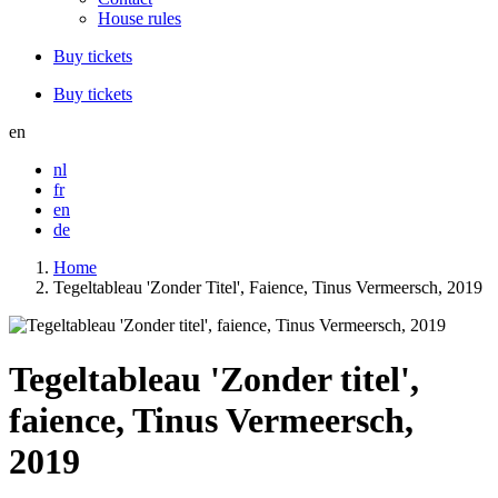
House rules
Buy tickets
Buy tickets
en
nl
fr
en
de
Home
Tegeltableau 'Zonder Titel', Faience, Tinus Vermeersch, 2019
Tegeltableau 'Zonder titel',
faience, Tinus Vermeersch,
2019