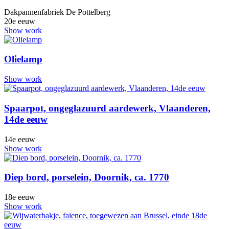
Dakpannenfabriek De Pottelberg
20e eeuw
Show work
Olielamp
Show work
Spaarpot, ongeglazuurd aardewerk, Vlaanderen,
14de eeuw
14e eeuw
Show work
Diep bord, porselein, Doornik, ca. 1770
18e eeuw
Show work