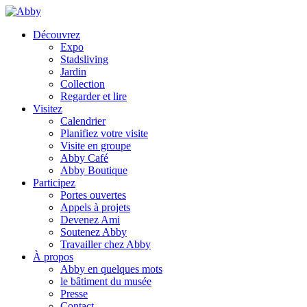
Découvrez
Expo
Stadsliving
Jardin
Collection
Regarder et lire
Visitez
Calendrier
Planifiez votre visite
Visite en groupe
Abby Café
Abby Boutique
Participez
Portes ouvertes
Appels à projets
Devenez Ami
Soutenez Abby
Travailler chez Abby
À propos
Abby en quelques mots
le bâtiment du musée
Presse
Contact