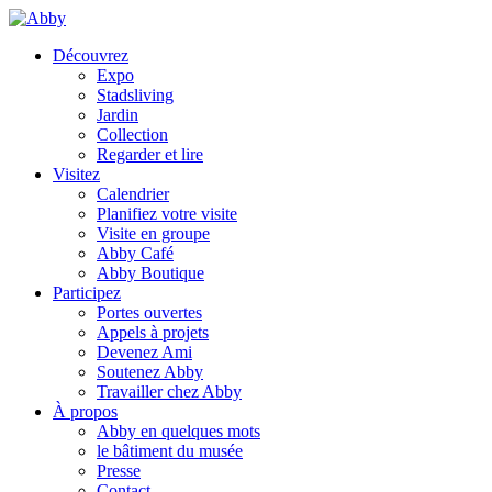
Découvrez
Expo
Stadsliving
Jardin
Collection
Regarder et lire
Visitez
Calendrier
Planifiez votre visite
Visite en groupe
Abby Café
Abby Boutique
Participez
Portes ouvertes
Appels à projets
Devenez Ami
Soutenez Abby
Travailler chez Abby
À propos
Abby en quelques mots
le bâtiment du musée
Presse
Contact