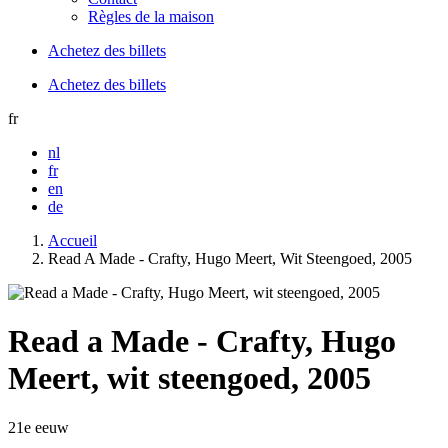
Règles de la maison
Achetez des billets
Achetez des billets
fr
nl
fr
en
de
Accueil
Read A Made - Crafty, Hugo Meert, Wit Steengoed, 2005
Read a Made - Crafty, Hugo
Meert, wit steengoed, 2005
21e eeuw