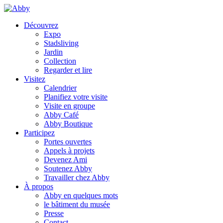
Découvrez
Expo
Stadsliving
Jardin
Collection
Regarder et lire
Visitez
Calendrier
Planifiez votre visite
Visite en groupe
Abby Café
Abby Boutique
Participez
Portes ouvertes
Appels à projets
Devenez Ami
Soutenez Abby
Travailler chez Abby
À propos
Abby en quelques mots
le bâtiment du musée
Presse
Contact